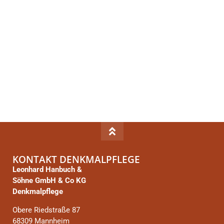
Sichtschutz für die spielenden Kinder der Familie mit
Elementen aus Haardter-Sandstein – dies war der
Wunsch unseres Kunden. Dass eine solche Einfriedung
aus Stein nicht altbacken oder wuchtig aussehen muss
und dabei auch höchst individuell gestaltet werden
kann, sieht man wunderbar an diesem Beispiel. Die
Kombination, z.B. mit Stahl, Glas […]
KONTAKT DENKMALPFLEGE
Leonhard Hanbuch &
Söhne GmbH & Co KG
Denkmalpflege
Obere Riedstraße 87
68309 Mannheim